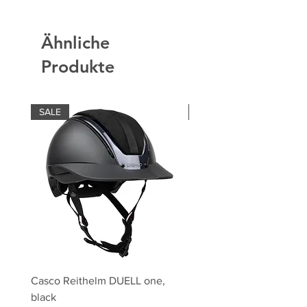
Ähnliche
Produkte
SALE
SALE
Casco Reithelm DUELL one,
HOBBY HORSING Stecke
black
HOBBY HORSE Springen