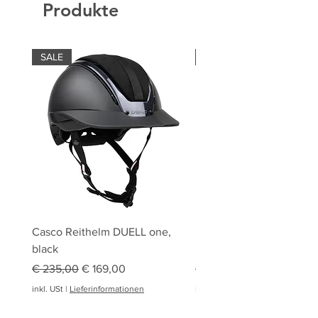
Produkte
SALE
SALE
Casco Reithelm DUELL one,
HOBBY HORSING Stecke
black
HOBBY HORSE Springen
Standardpreis
Sale-Preis
Standardpreis
€ 235,00
€ 169,00
€ 94,95
inkl. USt
|
Lieferinformationen
inkl. USt
|