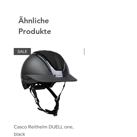
Ähnliche
Produkte
SALE
SALE
Casco Reithelm DUELL one,
HOBBY HORSING Stecke
black
HOBBY HORSE Springen