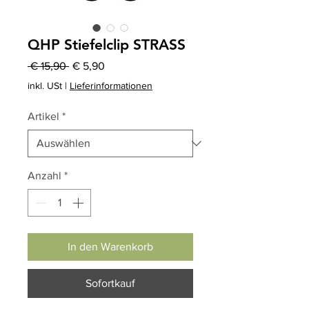
QHP Stiefelclip STRASS
Standardpreis
Sale-
 € 15,90 
€ 5,90
Preis
inkl. USt
|
Lieferinformationen
Artikel
*
Anzahl
*
In den Warenkorb
Sofortkauf