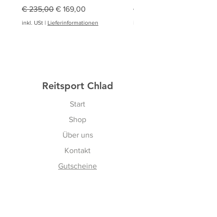
Standardpreis
Sale-Preis
Standardpreis
€ 235,00
€ 169,00
€ 94,95
inkl. USt
|
Lieferinformationen
inkl. USt
|
Reitsport Chlad
Start
Shop
Über uns
Kontakt
Gutscheine
Erfahren