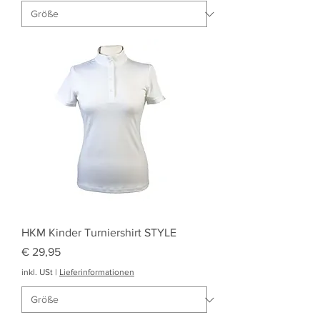
HKM Kinder Turniershirt STYLE
Preis
€ 29,95
inkl. USt
|
Lieferinformationen