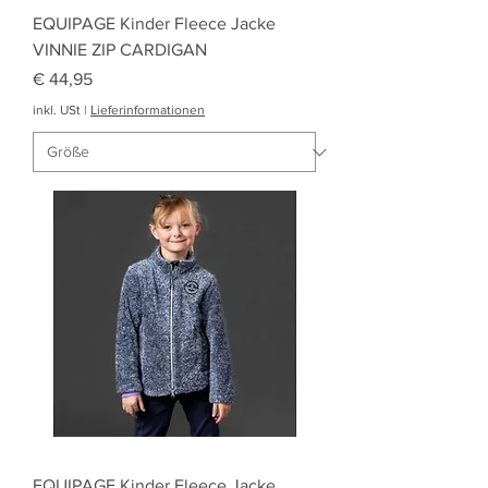
EQUIPAGE Kinder Fleece Jacke
VINNIE ZIP CARDIGAN
Preis
€ 44,95
inkl. USt
|
Lieferinformationen
EQUIPAGE Kinder Fleece Jacke