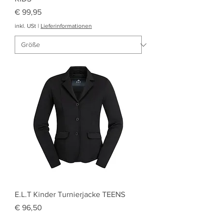
Preis
€ 99,95
inkl. USt
|
Lieferinformationen
E.L.T Kinder Turnierjacke TEENS
Preis
€ 96,50