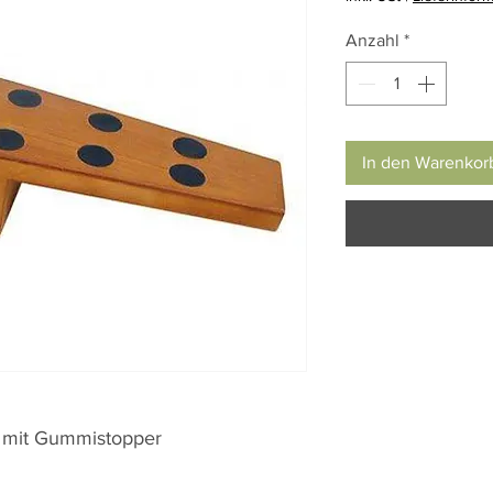
Anzahl
*
In den Warenkor
z mit Gummistopper