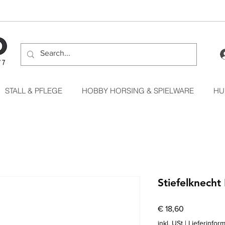
STALL & PFLEGE
HOBBY HORSING & SPIELWARE
HU
Stiefelknech
Preis
€ 18,60
inkl. USt
|
Lieferinfor