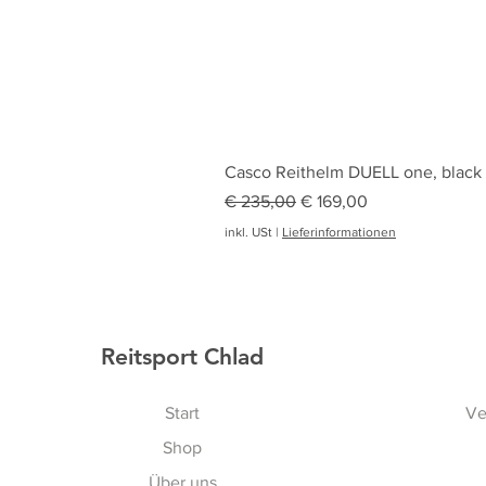
Casco Reithelm DUELL one, black
Standardpreis
Sale-Preis
€ 235,00
€ 169,00
inkl. USt
|
Lieferinformationen
Reitsport Chlad
Start
Ve
Shop
Über uns