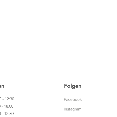
HOBBY HORSING Steckenpfe
Standardpreis
Sale-Preis
€ 94,95
€ 59,90
inkl. USt
|
Lieferinformationen
en
Folgen
0 - 12:30
Facebook
.00
Instagram
12:30