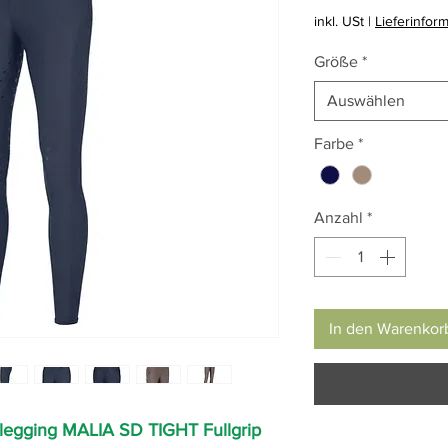
inkl. USt
|
Lieferinfor
Größe
*
Auswählen
Farbe
*
Anzahl
*
In den Warenkor
legging MALIA SD TIGHT Fullgrip