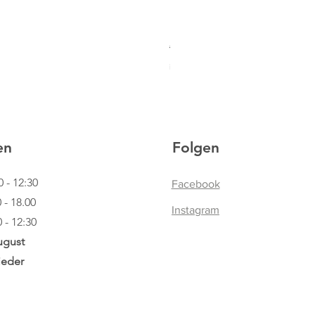
HOBBY HORSING Steckenpfe
Standardpreis
Sale-Preis
€ 94,95
€ 59,90
inkl. USt
|
Lieferinformationen
en
Folgen
0 - 12:30
Facebook
.00
Instagram
12:30
ugust
ieder