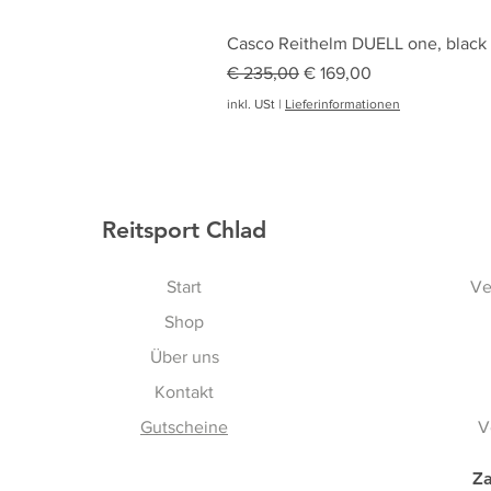
Casco Reithelm DUELL one, black
Standardpreis
Sale-Preis
€ 235,00
€ 169,00
inkl. USt
|
Lieferinformationen
Reitsport Chlad
Start
Ve
Shop
Über uns
Kontakt
Gutscheine
V
Za