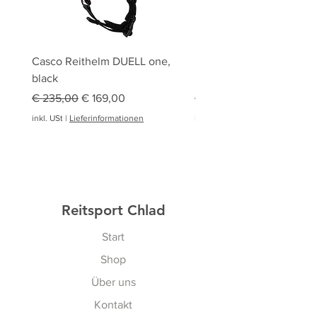
Casco Reithelm DUELL one,
HOBBY HORSING Stecke
black
HOBBY HORSE Springen
Standardpreis
Sale-Preis
Standardpreis
€ 235,00
€ 169,00
€ 94,95
inkl. USt
|
Lieferinformationen
inkl. USt
|
Reitsport Chlad
Start
Shop
Über uns
Kontakt