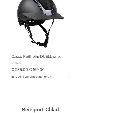
Casco Reithelm DUELL one,
HOBBY HORSING Stecke
black
HOBBY HORSE Springen
Standardpreis
Sale-Preis
Standardpreis
€ 235,00
€ 169,00
€ 94,95
inkl. USt
|
Lieferinformationen
inkl. USt
|
Reitsport Chlad