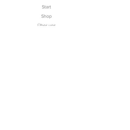
Start
Shop
Über uns
Kontakt
Gutscheine
Erfahren
Versand & Rückgabe
AGBs
Cookies
Impressum
Vertrag widerrufen
Zahlungsmethoden: