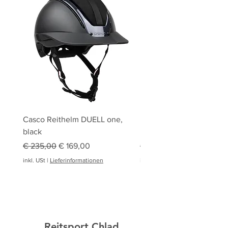
Casco Reithelm DUELL one,
HOBBY HORSING Stecke
black
HOBBY HORSE Springen
Standardpreis
Sale-Preis
Standardpreis
€ 235,00
€ 169,00
€ 94,95
inkl. USt
|
Lieferinformationen
inkl. USt
|
Reitsport Chlad