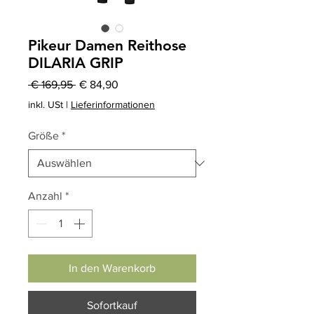
Pikeur Damen Reithose
DILARIA GRIP
Standardpreis
Sale-
 € 169,95 
€ 84,90
Preis
inkl. USt
|
Lieferinformationen
Größe
*
Anzahl
*
In den Warenkorb
Sofortkauf