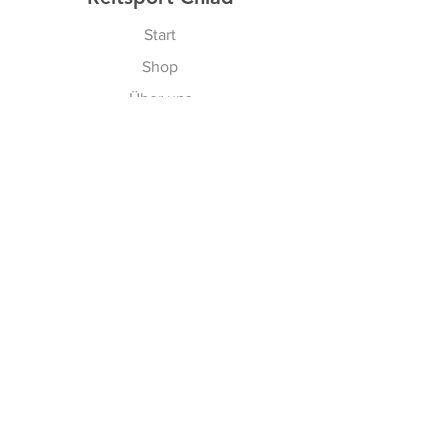
Start
Shop
Über uns
Kontakt
Gutscheine
Erfahren
Versand & Rückgabe
AGBs
Cookies
Impressum
Vertrag widerrufen
Zahlungsmethoden: