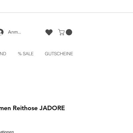
Anmelden
ND
% SALE
GUTSCHEINE
en Reithose JADORE
reis
Sale-
Preis
mationen