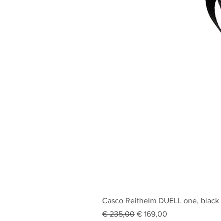
Casco Reithelm DUELL one, black
Standardpreis
Sale-Preis
€ 235,00
€ 169,00