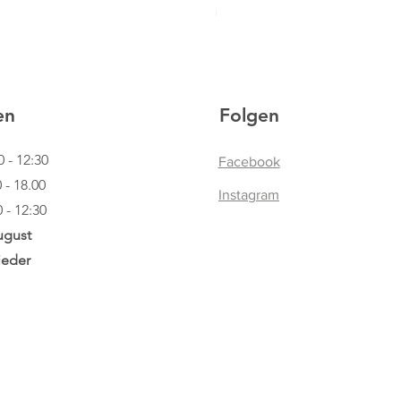
inkl. USt
|
Lieferinformationen
en
Folgen
0 - 12:30
Facebook
.00
Instagram
12:30
ugust
ieder