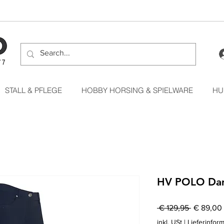
STALL & PFLEGE
HOBBY HORSING & SPIELWARE
HU
HV POLO Dam
Standardp
 € 129,95 
€ 89,00
inkl. USt
|
Lieferinfor