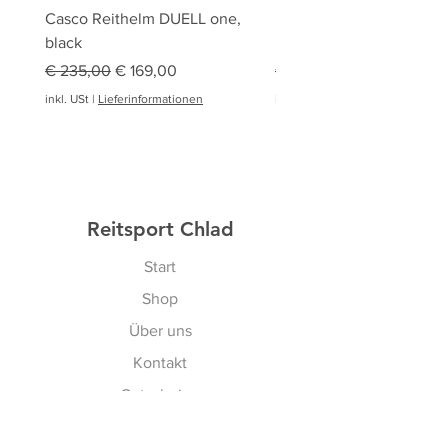
Casco Reithelm DUELL one,
HOBBY HORSING Stecke
black
HOBBY HORSE Springen
Standardpreis
Sale-Preis
Standardpreis
€ 235,00
€ 169,00
€ 94,95
inkl. USt
|
Lieferinformationen
inkl. USt
|
Reitsport Chlad
Start
Shop
Über uns
Kontakt
Gutscheine