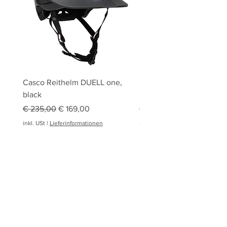
Casco Reithelm DUELL one,
HOBBY HORSING Stecke
black
HOBBY HORSE Springen
Standardpreis
Sale-Preis
Standardpreis
€ 235,00
€ 169,00
€ 94,95
inkl. USt
|
Lieferinformationen
inkl. USt
|
Reitsport Chlad
Start
Shop