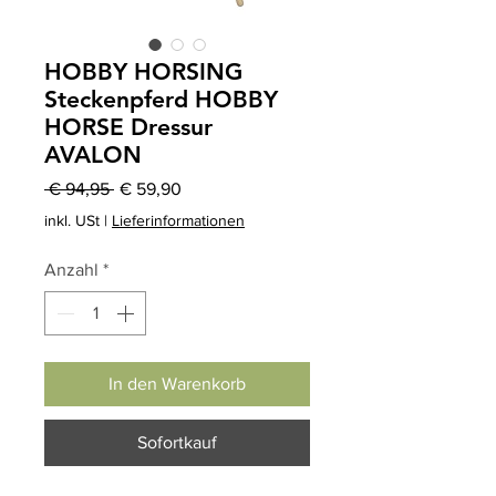
HOBBY HORSING
Steckenpferd HOBBY
HORSE Dressur
AVALON
Standardpreis
Sale-
 € 94,95 
€ 59,90
Preis
inkl. USt
|
Lieferinformationen
Anzahl
*
In den Warenkorb
Sofortkauf