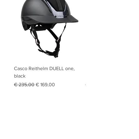
Casco Reithelm DUELL one,
HOBBY HORSING Stecke
black
HOBBY HORSE Springen
Standardpreis
Sale-Preis
Standardpreis
€ 235,00
€ 169,00
€ 94,95
inkl. USt
|
Lieferinformationen
inkl. USt
|
Reitsport Chlad