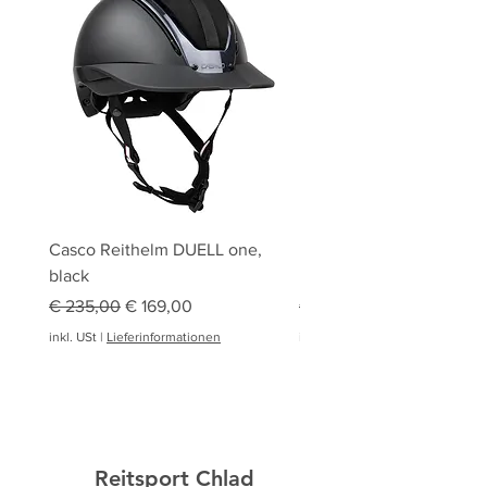
Casco Reithelm DUELL one,
HOBBY HORSING Stecke
black
HOBBY HORSE Springen
Standardpreis
Sale-Preis
Standardpreis
€ 235,00
€ 169,00
€ 94,95
inkl. USt
|
Lieferinformationen
inkl. USt
|
Reitsport Chlad