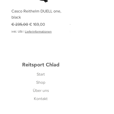
Casco Reithelm DUELL one,
HOBBY HORSING Stecke
black
HOBBY HORSE Springen
Standardpreis
Sale-Preis
Standardpreis
€ 235,00
€ 169,00
€ 94,95
inkl. USt
|
Lieferinformationen
inkl. USt
|
Reitsport Chlad
Start
Shop
Über uns
Kontakt
Gutscheine