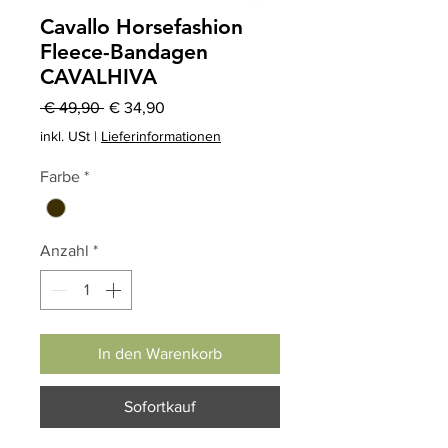
Cavallo Horsefashion
Fleece-Bandagen
CAVALHIVA
Standardpreis
Sale-
 € 49,90 
€ 34,90
Preis
inkl. USt
|
Lieferinformationen
Farbe
*
Anzahl
*
In den Warenkorb
Sofortkauf