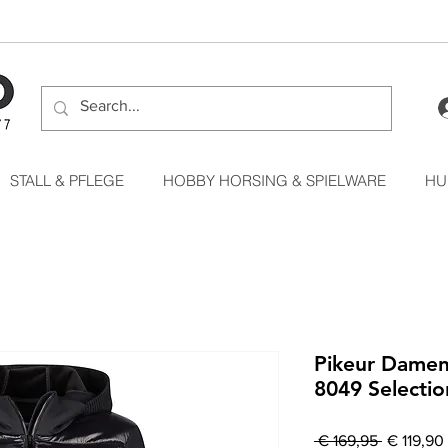
STALL & PFLEGE
HOBBY HORSING & SPIELWARE
HU
Pikeur Dame
8049 Selectio
Standardp
 € 169,95 
€ 119,90