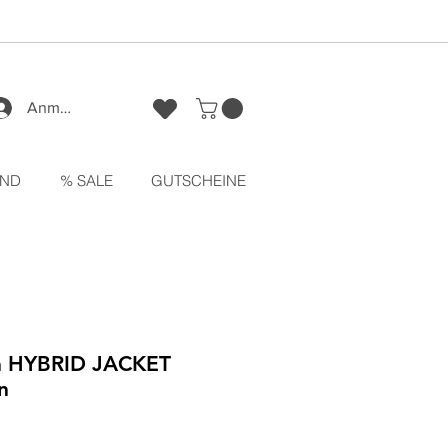
Anmelden
ND
% SALE
GUTSCHEINE
n HYBRID JACKET
n
reis
Sale-