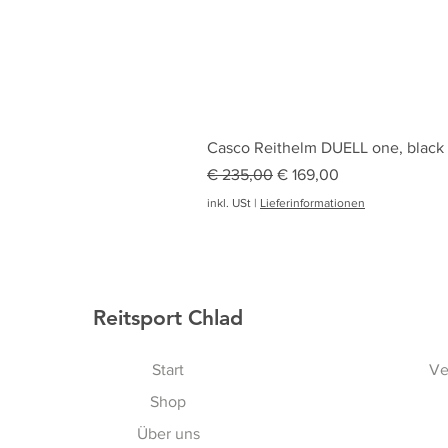
Casco Reithelm DUELL one, black
Standardpreis
Sale-Preis
€ 235,00
€ 169,00
inkl. USt
|
Lieferinformationen
Reitsport Chlad
Start
Ve
Shop
Über uns