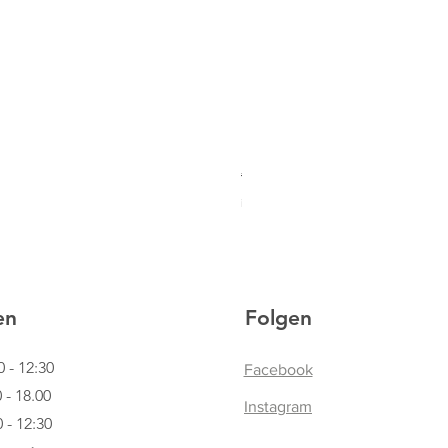
HOBBY HORSING Steckenpfe
Standardpreis
Sale-Preis
€ 94,95
€ 59,90
inkl. USt
|
Lieferinformationen
en
Folgen
0 - 12:30
Facebook
.00
Instagram
12:30