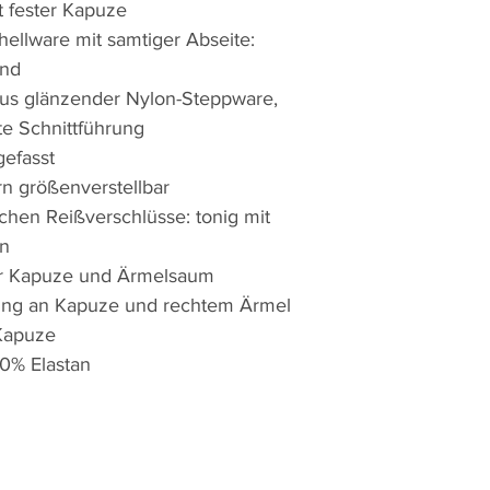
t fester Kapuze
ellware mit samtiger Abseite:
end
aus glänzender Nylon-Steppware,
rte Schnittführung
gefasst
n größenverstellbar
hen Reißverschlüsse: tonig mit
en
der Kapuze und Ärmelsaum
ling an Kapuze und rechtem Ärmel
Kapuze
30% Elastan