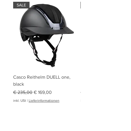
SALE
SALE
Casco Reithelm DUELL one,
HOBBY HORSING Stecke
black
HOBBY HORSE Springen
Standardpreis
Sale-Preis
Standardpreis
€ 235,00
€ 169,00
€ 94,95
inkl. USt
|
Lieferinformationen
inkl. USt
|