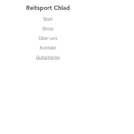
Reitsport Chlad
Start
Shop
Über uns
Kontakt
Gutscheine
Erfahren
Versand & Rückgabe
AGBs
Cookies
Impressum
Vertrag widerrufen