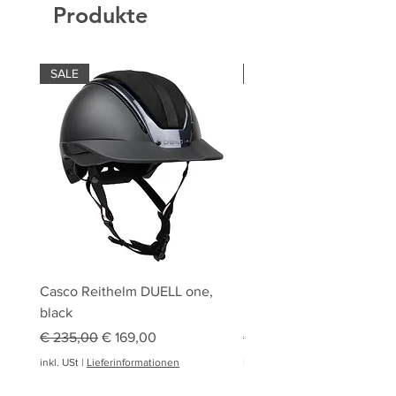
Produkte
SALE
SALE
Casco Reithelm DUELL one,
HOBBY HORSING Stecke
black
HOBBY HORSE Springen
Standardpreis
Sale-Preis
Standardpreis
€ 235,00
€ 169,00
€ 94,95
inkl. USt
|
Lieferinformationen
inkl. USt
|