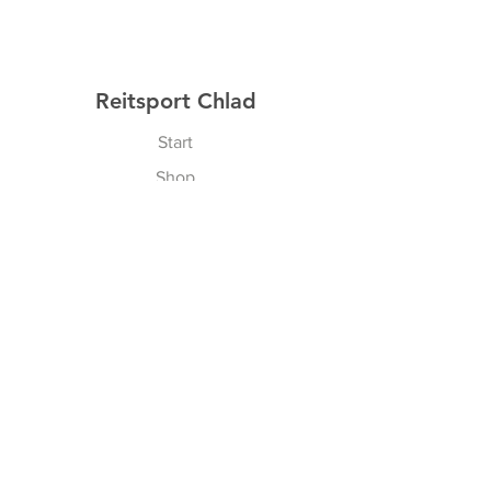
Reitsport Chlad
Start
Shop
Über uns
Kontakt
Gutscheine
Erfahren
Versand & Rückgabe
AGBs
Cookies