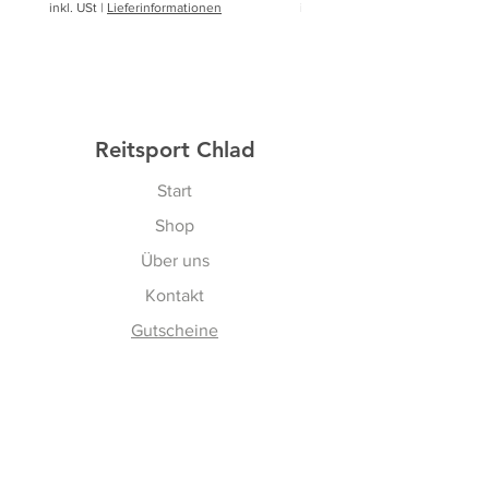
inkl. USt
|
Lieferinformationen
inkl. USt
|
Reitsport Chlad
Start
Shop
Über uns
Kontakt
Gutscheine
Erfahren
Versand & Rückgabe
AGBs