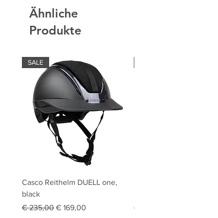
Ähnliche
Produkte
SALE
SALE
Casco Reithelm DUELL one,
HOBBY HORSING Stecke
black
HOBBY HORSE Springen
Standardpreis
Sale-Preis
Standardpreis
€ 235,00
€ 169,00
€ 94,95