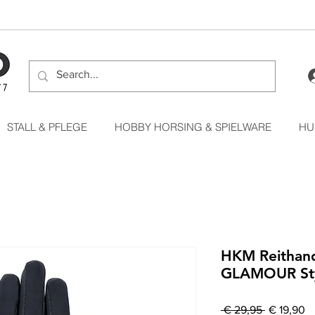
STALL & PFLEGE
HOBBY HORSING & SPIELWARE
HU
HKM Reitha
GLAMOUR St
Standardp
Sa
 € 29,95 
€ 19,90