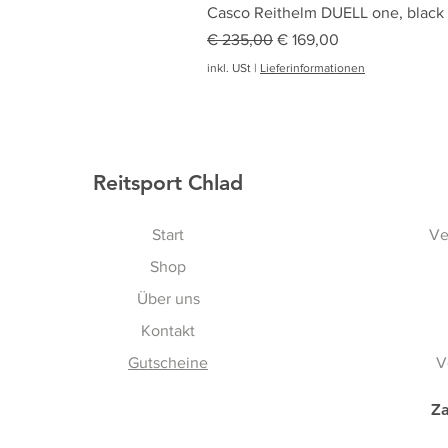
Casco Reithelm DUELL one, black
Standardpreis
Sale-Preis
€ 235,00
€ 169,00
inkl. USt
|
Lieferinformationen
Reitsport Chlad
Start
Ve
Shop
Über uns
Kontakt
Gutscheine
V
Za