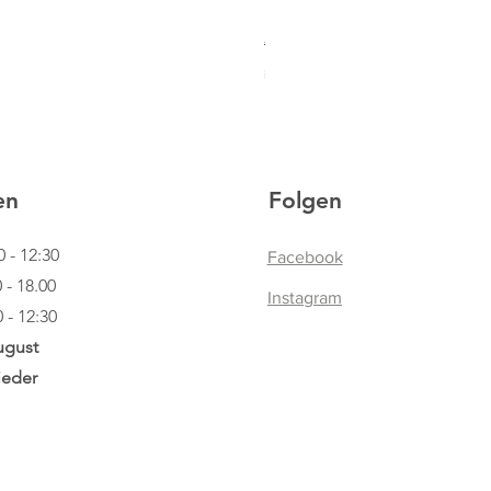
HOBBY HORSING Steckenpfe
Standardpreis
Sale-Preis
€ 94,95
€ 59,90
inkl. USt
|
Lieferinformationen
en
Folgen
0 - 12:30
Facebook
.00
Instagram
12:30
ugust
ieder