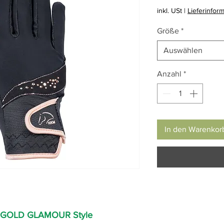
Pr
inkl. USt
|
Lieferinfor
Größe
*
Auswählen
Anzahl
*
In den Warenkor
EGOLD GLAMOUR Style