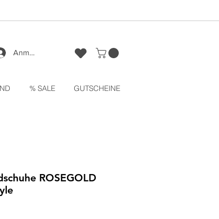
Anmelden
ND
% SALE
GUTSCHEINE
ndschuhe ROSEGOLD
yle
reis
le-