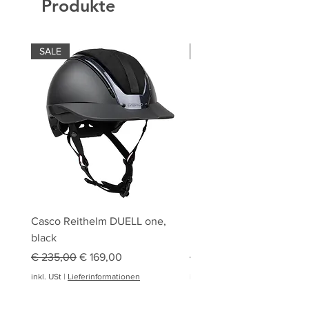
Produkte
SALE
SALE
Casco Reithelm DUELL one,
HOBBY HORSING Stecke
black
HOBBY HORSE Springen
Standardpreis
Sale-Preis
Standardpreis
€ 235,00
€ 169,00
€ 94,95
inkl. USt
|
Lieferinformationen
inkl. USt
|