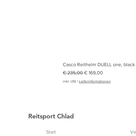
Casco Reithelm DUELL one, black
Standardpreis
Sale-Preis
€ 235,00
€ 169,00
inkl. USt
|
Lieferinformationen
Reitsport Chlad
Start
Ve