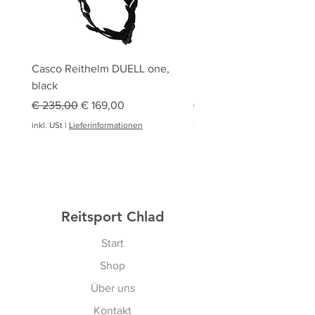
Casco Reithelm DUELL one,
HOBBY HORSING Stecke
black
HOBBY HORSE Springen
Standardpreis
Sale-Preis
Standardpreis
€ 235,00
€ 169,00
€ 94,95
inkl. USt
|
Lieferinformationen
inkl. USt
|
Reitsport Chlad
Start
Shop
Über uns
Kontakt