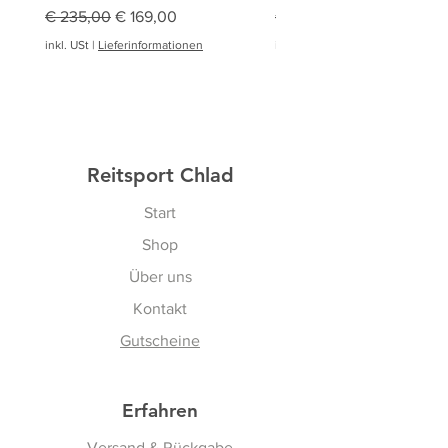
Standardpreis
Sale-Preis
Standardpreis
€ 235,00
€ 169,00
€ 94,95
inkl. USt
|
Lieferinformationen
inkl. USt
|
Reitsport Chlad
Start
Shop
Über uns
Kontakt
Gutscheine
Erfahren
Versand & Rückgabe