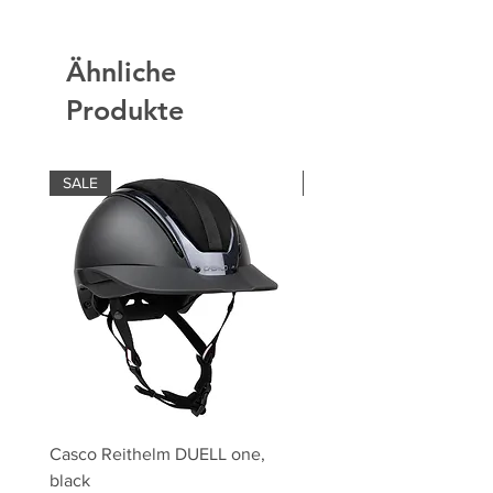
Ähnliche
Produkte
SALE
SALE
Casco Reithelm DUELL one,
HOBBY HORSING Stecke
black
HOBBY HORSE Springen