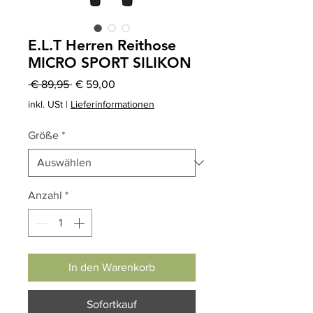
E.L.T Herren Reithose
MICRO SPORT SILIKON
Standardpreis
Sale-
 € 89,95 
€ 59,00
Preis
inkl. USt
|
Lieferinformationen
Größe
*
Anzahl
*
In den Warenkorb
Sofortkauf