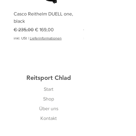
Casco Reithelm DUELL one,
HOBBY HORSING Stecke
black
HOBBY HORSE Springen
Standardpreis
Sale-Preis
Standardpreis
€ 235,00
€ 169,00
€ 94,95
inkl. USt
|
Lieferinformationen
inkl. USt
|
Reitsport Chlad
Start
Shop
Über uns
Kontakt
Gutscheine