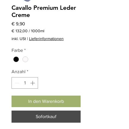
Cavallo Premium Leder
Creme
Preis
€ 9,90
€ 132,00
/
1000ml
€ 132,00
inkl. USt
|
Lieferinformationen
pro
1000
Farbe
*
Milliliter
Anzahl
*
In den Warenkorb
Sofortkauf