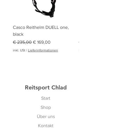
Casco Reithelm DUELL one,
HOBBY HORSING Stecke
black
HOBBY HORSE Springen
Standardpreis
Sale-Preis
Standardpreis
€ 235,00
€ 169,00
€ 94,95
inkl. USt
|
Lieferinformationen
inkl. USt
|
Reitsport Chlad
Start
Shop
Über uns
Kontakt