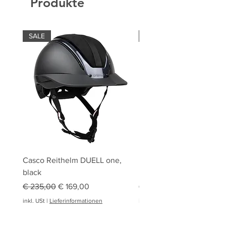
Produkte
SALE
SALE
Casco Reithelm DUELL one,
HOBBY HORSING Stecke
black
HOBBY HORSE Springen
Standardpreis
Sale-Preis
Standardpreis
€ 235,00
€ 169,00
€ 94,95
inkl. USt
|
Lieferinformationen
inkl. USt
|