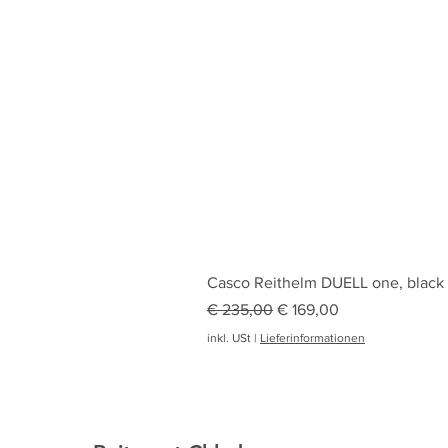
Casco Reithelm DUELL one, black
Standardpreis
Sale-Preis
€ 235,00
€ 169,00
inkl. USt
|
Lieferinformationen