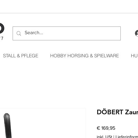
STALL & PFLEGE
HOBBY HORSING & SPIELWARE
HU
DÖBERT Zau
Preis
€ 169,95
inkl. USt
|
Lieferinfor