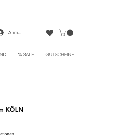
Anmelden
ND
% SALE
GUTSCHEINE
m KÖLN
mationen